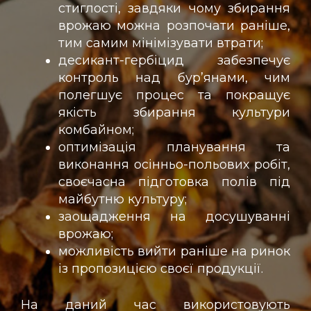
стиглості, завдяки чому збирання
врожаю можна розпочати раніше,
тим самим мінімізувати втрати;
десикант-гербіцид забезпечує
контроль над бур’янами, чим
полегшує процес та покращує
якість збирання культури
комбайном;
оптимізація планування та
виконання осінньо-польових робіт,
своєчасна підготовка полів під
майбутню культуру;
заощадження на досушуванні
врожаю;
можливість вийти раніше на ринок
із пропозицією своєї продукції.
На даний час використовують