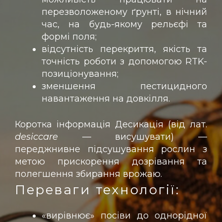
перезволоженому ґрунті, в нічний
час, на будь-якому рельєфі та
формі поля;
відсутність перекриття, якість та
точність роботи з допомогою RTK-
позиціонування;
зменшення пестицидного
навантаження на довкілля.
Коротка інформація Десикація (від лат.
desiccare
— висушувати) —
переджнивне підсушування рослин з
метою прискорення дозрівання та
полегшення збирання врожаю.
Переваги технології:
«вирівнює» посіви до однорідної