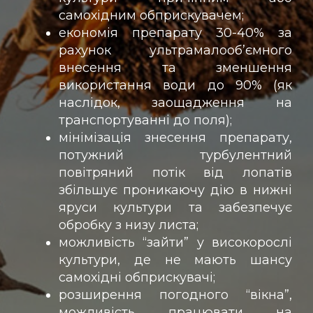
самохідним обприскувачем;
економія препарату 30-40% за
рахунок ультрамалооб’ємного
внесення та зменшення
використання води до 90% (як
наслідок, заощадження на
транспортуванні до поля);
мінімізація знесення препарату,
потужний турбулентний
повітряний потік від лопатів
збільшує проникаючу дію в нижні
яруси культури та забезпечує
обробку з низу листа;
можливість “зайти” у високорослі
культури, де не мають шансу
самохідні обприскувачі;
розширення погодного “вікна”,
можливість працювати на