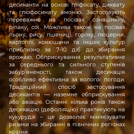
десиканти на основі гліфосату, диквату
та глюфосинату амонію. Застосовують
переважно на посівах соняшнику,
ріпаку, сої. Можлива також на посівах
льону, рису, пшениці, гороху, люцерни,
картоплі, конюшини та інших культур
приблизно за 7-10 діб до збирання
врожаю. Обприскування результативне
за середнього та сильного ступенів
забур’яненості, також десикація
особливо ефективна за вологої погоди.
Традиційний спосіб застосування
десикантів — наземне обприскування
або авіація. Останні кілька років також
десикацію (дефоліяцію) практикують на
кукурудзі – це дозволяє мінімізувати
ризики на збиранні в північних регіонах
країни.